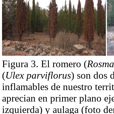
Figura 3. El romero (
Rosmar
(
Ulex parviflorus
) son dos 
inflamables de nuestro territ
aprecian en primer plano ej
izquierda) y aulaga (foto d