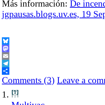
Más información:
De incend
jgpausas.blogs.uv.es, 19 Se
Bluesky
Mastodon
Email
Telegram
Comments (3)
Leave a com
Share
Multivac