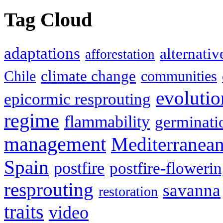
Tag Cloud
adaptations
alternativ
afforestation
climate change
Chile
communities
evolutio
epicormic resprouting
regime
flammability
germinati
management
Mediterranea
Spain
postfire
postfire-floweri
resprouting
savanna
restoration
traits
video