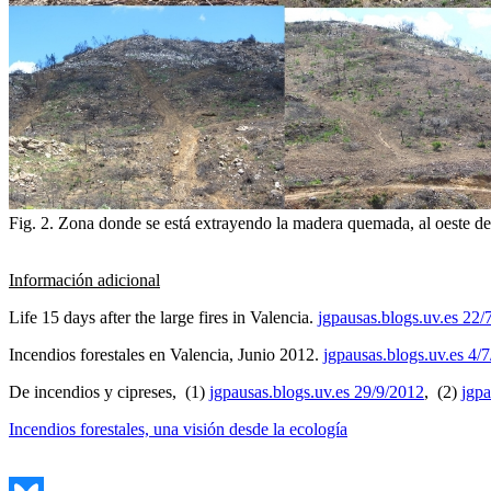
Fig. 2. Zona donde se está extrayendo la madera quemada, al oeste d
Información adicional
Life 15 days after the large fires in Valencia.
jgpausas.blogs.uv.es 22/
Incendios forestales en Valencia, Junio 2012.
jgpausas.blogs.uv.es 4/
De incendios y cipreses, (1)
jgpausas.blogs.uv.es 29/9/2012
, (2)
jgpa
Incendios forestales, una visión desde la ecología