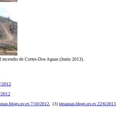
el incendio de Cortes-Dos Aguas (Junio 2013).
7/2012
7/2012
usas.blogs.uv.es 7/10/2012
, (3)
jgpausas.blogs.uv.es 22/6/2013