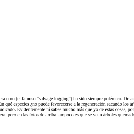
ra o no (el famoso “salvage logging”) ha sido siempre polémico. De ac
n qué especies ¿no puede favorecerse a la regeneración sacando los árb
erjudicado. Evidentemente tú sabes mucho más que yo de estas cosas, p
era, pero en las fotos de arriba tampoco es que se vean árboles quemado