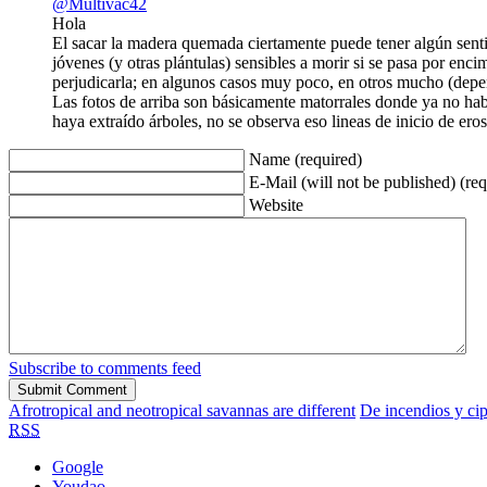
@Multivac42
Hola
El sacar la madera quemada ciertamente puede tener algún sent
jóvenes (y otras plántulas) sensibles a morir si se pasa por encim
perjudicarla; en algunos casos muy poco, en otros mucho (depen
Las fotos de arriba son básicamente matorrales donde ya no habí
haya extraído árboles, no se observa eso lineas de inicio de ero
Name (required)
E-Mail (will not be published) (req
Website
Subscribe to comments feed
Afrotropical and neotropical savannas are different
De incendios y cip
RSS
Google
Youdao