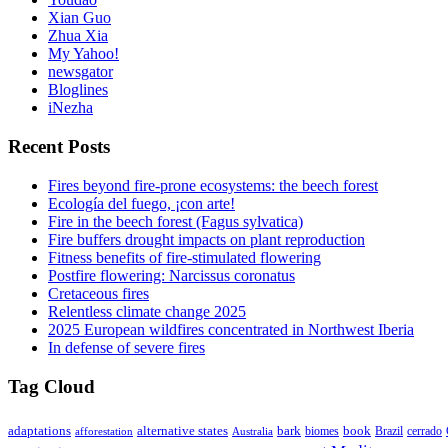
Xian Guo
Zhua Xia
My Yahoo!
newsgator
Bloglines
iNezha
Recent Posts
Fires beyond fire-prone ecosystems: the beech forest
Ecología del fuego, ¡con arte!
Fire in the beech forest (Fagus sylvatica)
Fire buffers drought impacts on plant reproduction
Fitness benefits of fire-stimulated flowering
Postfire flowering: Narcissus coronatus
Cretaceous fires
Relentless climate change 2025
2025 European wildfires concentrated in Northwest Iberia
In defense of severe fires
Tag Cloud
adaptations
book
alternative states
bark
biomes
Brazil
afforestation
cerrado
Australia