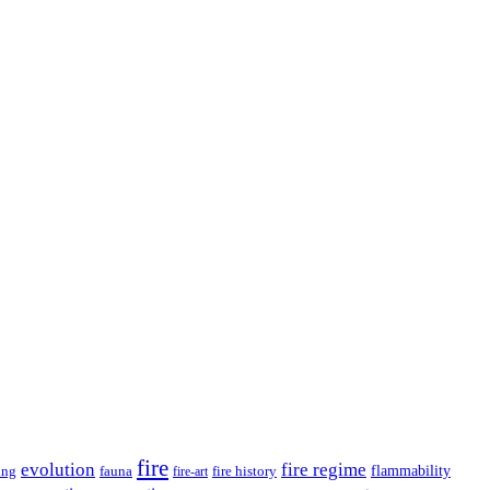
fire
evolution
fire regime
flammability
ing
fauna
fire history
fire-art