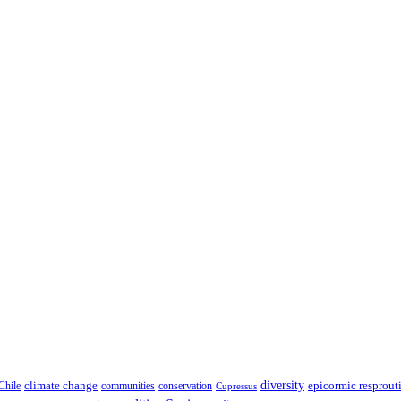
climate change
diversity
epicormic resprout
Chile
communities
conservation
Cupressus