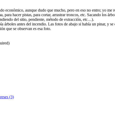
ido económico, aunque dudo que mucho, pero en eso no entro; yo me ref
a, para hacer pistas, para cortar, arrastrar troncos, etc. Sacando los árb
diendo del sitio, pendiente, método de extracción, etc…).
a árboles antes del incendio. Las fotos de abajo si había un pinar, y s
sión que se observan es esa foto.
uired)
reses (3)