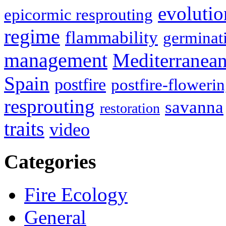
evolutio
epicormic resprouting
regime
flammability
germinat
management
Mediterranea
Spain
postfire
postfire-floweri
resprouting
savanna
restoration
traits
video
Categories
Fire Ecology
General