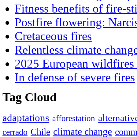
Fitness benefits of fire-s
Postfire flowering: Narci
Cretaceous fires
Relentless climate chang
2025 European wildfires 
In defense of severe fires
Tag Cloud
adaptations
alternativ
afforestation
climate change
Chile
commu
cerrado