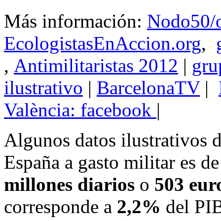
Más información:
Nodo50/o
EcologistasEnAccion.org
,
,
Antimilitaristas 2012
|
gru
ilustrativo
|
BarcelonaTV
|
València: facebook
|
Algunos datos ilustrativos 
España a gasto militar es d
millones diarios
o
503 eur
corresponde a
2,2%
del PIB