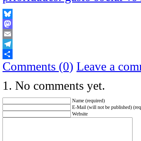
Bluesky
Mastodon
Email
Telegram
Comments (0)
Leave a com
Share
No comments yet.
Name (required)
E-Mail (will not be published) (req
Website