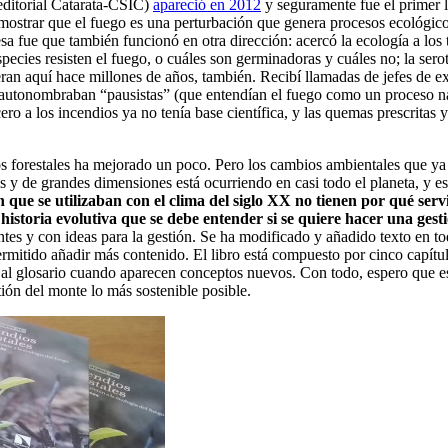
ditorial Catarata-CSIC)
apareció en 2012
y seguramente fue el primer l
e mostrar que el fuego es una perturbación que genera procesos ecológi
a fue que también funcionó en otra dirección: acercó la ecología a los 
especies resisten el fuego, o cuáles son germinadoras y cuáles no; la sero
ran aquí hace millones de años, también. Recibí llamadas de jefes de ex
e autonombraban “pausistas” (que entendían el fuego como un proceso nat
o a los incendios ya no tenía base científica, y las quemas prescritas y
ios forestales ha mejorado un poco. Pero los cambios ambientales que y
s y de grandes dimensiones está ocurriendo en casi todo el planeta, y e
n que se utilizaban con el clima del siglo XX no tienen por qué serv
istoria evolutiva que se debe entender si se quiere hacer una gesti
tes y con ideas para la gestión. Se ha modificado y añadido texto en tod
rmitido añadir más contenido. El libro está compuesto por cinco capítu
al glosario cuando aparecen conceptos nuevos. Con todo, espero que est
tión del monte lo más sostenible posible.