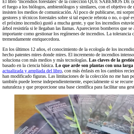
El libro ‘Incendios forestales’ de la colección QUÉ SABEMOS DE (e
el fuego a los biólogos, ambientólogos y similares, con el objetivo d
insisten los medios de comunicación. Al poco de publicarse, mi sorpres
gestores y técnicos forestales sobre si tal especie rebrota o no, o qué 
el próximo incendio) gustó a mucha gente, y que los incendios estuvie
árbol resistiría si le llegaban las llamas. Aparecieron bomberos que s
importante como gestionar los regímenes de incendios. La tolerancia cer
tremendamente enriquecedora.
En los últimos 12 años, el conocimiento de la ecología de los incend
hecho patentes mires donde mires. El incremento de incendios intenso
soluciona con más medios y más tecnologías.
Las claves de la gestió
basado en la ciencia básica.
Lo que arde son plantas con una larga h
actualizada y ampliada del libro
, con más énfasis en los cambios recien
han modificado figuras. Las limitaciones de la colección no me han pe
también puede leerse independientemente, especialmente si se recurre 
naturaleza y que proporcione una base científica para facilitar una ges