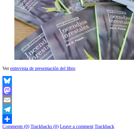
Ver
entrevista de presentación del libro
Bluesky
Mastodon
Email
Telegram
Comments (0)
Trackbacks (0)
Leave a comment
Trackback
Share