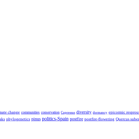
diversity
epicormic resprou
mate change
communities
conservation
Cupressus
dormancy
politics-Spain
pinus
aks
postfire
postfire-flowering
Quercus sube
phylogenetics