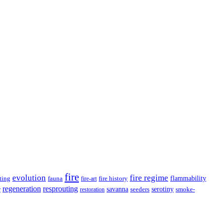
fire
evolution
fire regime
ting
fauna
fire history
flammability
fire-art
resprouting
regeneration
savanna
r
serotiny
seeders
smoke-
restoration