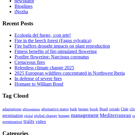
newsgator
Bloglines
iNezha
Recent Posts
Ecología del fuego, ¡con arte!
Fire in the beech forest (Fagus sylvatica)
Fire buffers drought impacts on plant reproduction
Fitness benefits of fire-stimulated flowering
Postfire flowering: Narcissus coronatus
Cretaceous fires
Relentless climate change 2025
2025 European wildfires concentrated in Northwest Iberia
In defense of severe fires
Homage to William Bond
Tag Cloud
adaptations
book
alternative states
bark
biomes
Brazil
Chile
cli
afforestation
cerrado
management
Mediterranean
germination
global change
o
global
homage
traits
video
germination
Categories