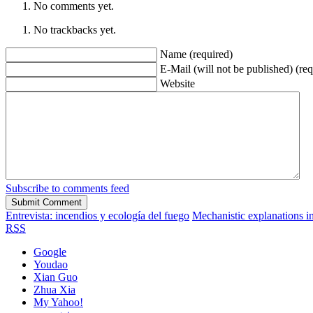
No comments yet.
No trackbacks yet.
Name (required)
E-Mail (will not be published) (req
Website
Subscribe to comments feed
Entrevista: incendios y ecología del fuego
Mechanistic explanations i
RSS
Google
Youdao
Xian Guo
Zhua Xia
My Yahoo!