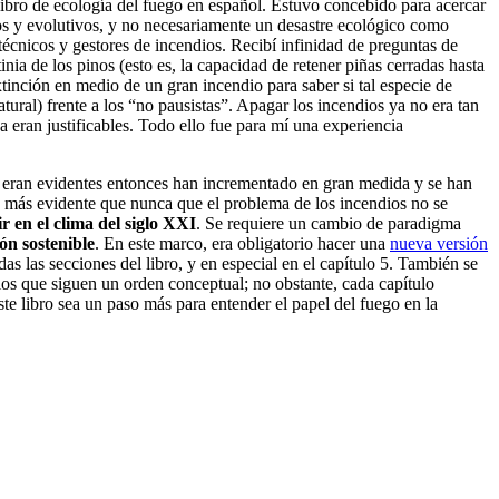
ibro de ecología del fuego en español. Estuvo concebido para acercar
cos y evolutivos, y no necesariamente un desastre ecológico como
técnicos y gestores de incendios. Recibí infinidad de preguntas de
tinia de los pinos (esto es, la capacidad de retener piñas cerradas hasta
tinción en medio de un gran incendio para saber si tal especie de
ural) frente a los “no pausistas”. Apagar los incendios ya no era tan
a eran justificables. Todo ello fue para mí una experiencia
a eran evidentes entonces han incrementado en gran medida y se han
s más evidente que nunca que el problema de los incendios no se
ir en el clima del siglo XXI
. Se requiere un cambio de paradigma
ón sostenible
. En este marco, era obligatorio hacer una
nueva versión
as las secciones del libro, y en especial en el capítulo 5. También se
los que siguen un orden conceptual; no obstante, cada capítulo
e libro sea un paso más para entender el papel del fuego en la