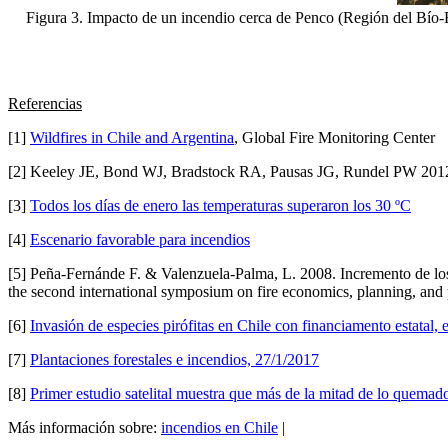
Figura 3. Impacto de un incendio cerca de Penco (Región del Bío-B
Referencias
[1]
Wildfires in Chile and Argentina
, Global Fire Monitoring Center
[2] Keeley JE, Bond WJ, Bradstock RA, Pausas JG, Rundel PW 201
[3]
Todos los días de enero las temperaturas superaron los 30 ºC
[4]
Escenario favorable para incendios
[5] Peña-Fernánde F. & Valenzuela-Palma, L. 2008. Incremento de los
the second international symposium on fire economics, planning, a
[6]
Invasión de especies pirófitas en Chile con financiamento estatal,
[7]
Plantaciones forestales e incendios, 27/1/2017
[8]
Primer estudio satelital muestra que más de la mitad de lo quemado
Más información sobre:
incendios en Chile
|