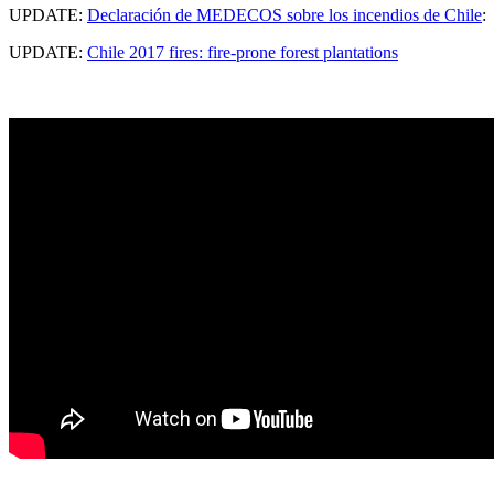
UPDATE:
Declaración de MEDECOS sobre los incendios de Chile
UPDATE:
Chile 2017 fires: fire-prone forest plantations