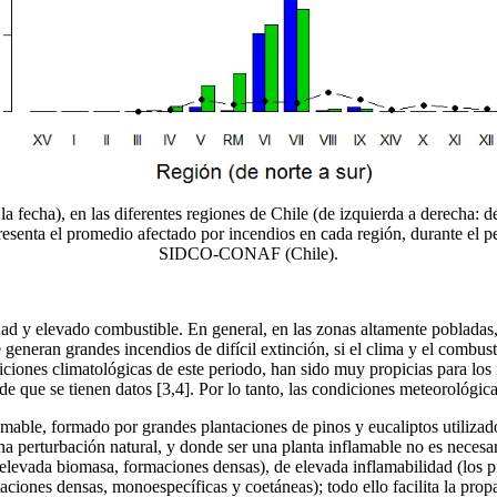
la fecha), en las diferentes regiones de Chile (de izquierda a derecha: d
presenta el promedio afectado por incendios en cada región, durante el p
SIDCO-CONAF (Chile).
ad y elevado combustible. En general, en las zonas altamente pobladas,
eneran grandes incendios de difícil extinción, si el clima y el combust
iciones climatológicas de este periodo, han sido muy propicias para los
e que se tienen datos [3,4]. Por lo tanto, las condiciones meteorológic
flamable, formado por grandes plantaciones de pinos y eucaliptos utiliza
una perturbación natural, y donde ser una planta inflamable no es neces
elevada biomasa, formaciones densas), de elevada inflamabilidad (los pin
iones densas, monoespecíficas y coetáneas); todo ello facilita la prop