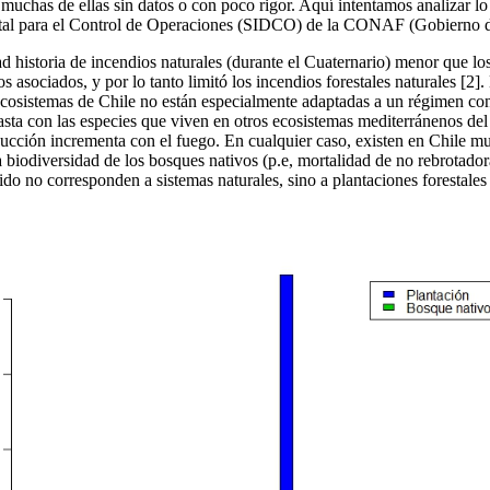
uchas de ellas sin datos o con poco rigor. Aquí intentamos analizar lo
gital para el Control de Operaciones (SIDCO) de la CONAF (Gobierno d
d historia de incendios naturales (durante el Cuaternario) menor que lo
 asociados, y por lo tanto limitó los incendios forestales naturales [2]
ecosistemas de Chile no están especialmente adaptadas a un régimen con
trasta con las especies que viven en otros ecosistemas mediterránenos d
ducción incrementa con el fuego. En cualquier caso, existen en Chile 
a biodiversidad de los bosques nativos (p.e, mortalidad de no rebrotado
ido no corresponden a sistemas naturales, sino a plantaciones forestales