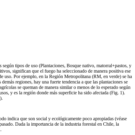
os según tipos de uso (Plantaciones, Bosque nativo, matorral+pastos, y
itivos, significan que el fuego ha seleccionado de manera positiva ese
o de uso. Por ejemplo, en la Región Metropolitana (RM, en verde) se ha
 demás regiones, hay una fuerte tendencia a que las plantaciones se
s agrícolas se queman de manera similar o menos de lo esperado según
sos, y es la región donde más superficie ha sido afectada (Fig. 1).
).
todo indica que son social y ecológicamente poco apropiadas (véase
pasado. Dada la importancia de la industria forestal en Chile, la
.