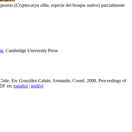
n peumo (
Cryptocarya alba
, especie del bosque nativo) parcialmente
nt
. Cambridge University Press
en Chile. En: González-Cabán, Armando, Coord. 2008. Proceedings of
PDF en:
español
|
inglés
]