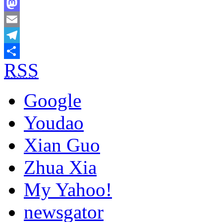
Bluesky
Mastodon
Email
Telegram
RSS
Share
Google
Youdao
Xian Guo
Zhua Xia
My Yahoo!
newsgator