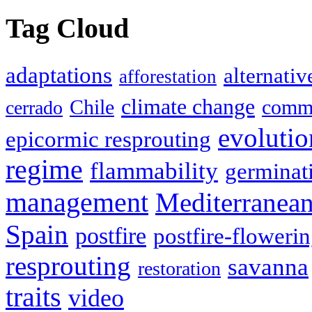
Tag Cloud
adaptations
alternativ
afforestation
climate change
Chile
commu
cerrado
evolutio
epicormic resprouting
regime
flammability
germinat
management
Mediterranea
Spain
postfire
postfire-floweri
resprouting
savanna
restoration
traits
video