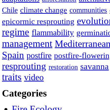
climate change
Chile
communities
evolutio
epicormic resprouting
regime
flammability
germinati
management
Mediterranea
Spain
postfire
postfire-floweri
resprouting
savanna
restoration
traits
video
Categories
Fire Ecology