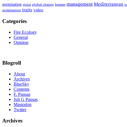
management
Mediterranean
germination
global change
o
global
homage
traits
video
germination
Categories
Fire Ecology
General
Opinion
Blogroll
About
Archives
BlueSky
Contents
F. Pausas
Juli G Pausas
Mastodon
Twitter
Archives