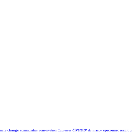
diversity
epicormic resprou
mate change
communities
conservation
Cupressus
dormancy