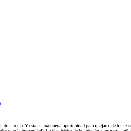
)
n de la renta. Y esta es una buena oportunidad para quejarse de los exce
iales para la humanidad). La idea básica de la objeción a los gastos mi