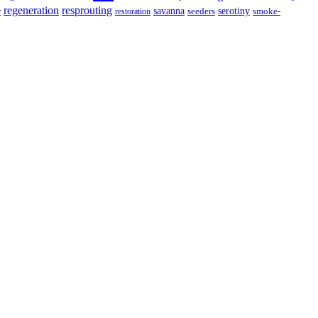
resprouting
regeneration
savanna
r
serotiny
seeders
smoke-
restoration