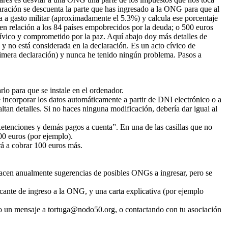
ración se descuenta la parte que has ingresado a la ONG para que al
va a gasto militar (aproximadamente el 5.3%) y calcula ese porcentaje
s en relación a los 84 países empobrecidos por la deuda; o 500 euros
 cívico y comprometido por la paz. Aquí abajo doy más detalles de
y no está considerada en la declaración. Es un acto cívico de
rimera declaración) y nunca he tenido ningún problema. Pasos a
lo para que se instale en el ordenador.
incorporar los datos automáticamente a partir de DNI electrónico o a
ltan detalles. Si no haces ninguna modificación, debería dar igual al
“Retenciones y demás pagos a cuenta”. En una de las casillas que no
00 euros (por ejemplo).
drá a cobrar 100 euros más.
acen anualmente sugerencias de posibles ONGs a ingresar, pero se
ficante de ingreso a la ONG, y una carta explicativa (por ejemplo
o un mensaje a tortuga@nodo50.org, o contactando con tu asociación