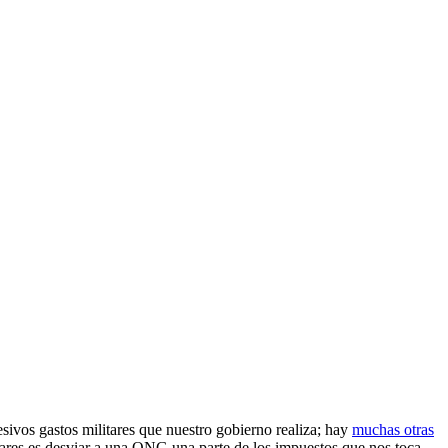
sivos gastos militares que nuestro gobierno realiza; hay
muchas otras
litares es desviar a una ONG una parte de los impuestos que nos toca