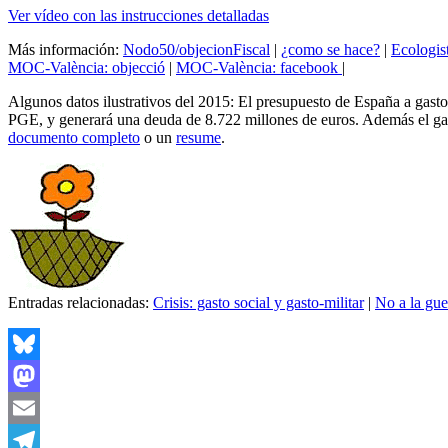
Ver vídeo con las instrucciones detalladas
Más información:
Nodo50/objecionFiscal
|
¿como se hace?
|
Ecologis
MOC-València: objecció
|
MOC-València: facebook
|
Algunos datos ilustrativos del 2015: El presupuesto de España a gasto
PGE, y generará una deuda de 8.722 millones de euros. Además el gas
documento completo
o un
resume
.
Entradas relacionadas:
Crisis: gasto social y gasto-militar
|
No a la gue
Bluesky
Mastodon
Email