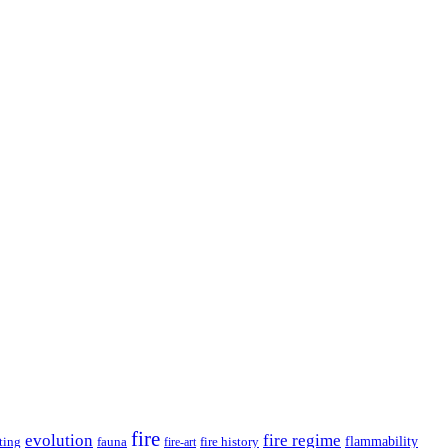
fire
evolution
fire regime
ting
fauna
fire history
flammability
fire-art