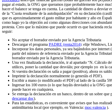
pagar al estado, la ONG que queramos (que probablemente hace mucho 
hacer el balance se tenga en cuenta. La cantidad de dinero a desviar e
de la “Cuota resultante de la autoliquidación” en su declaración (casil
que es aproximadamente el gasto militar por habitante y año en España
como hago yo la objeción así como algunas direcciones con abundante i
protesta. Creo que lo máximo que puede ocurrir es que hacienda recl
seguir:
No aceptar el borrador enviado por la Agencia Tributaria
Descargar el programa
PADRE (renta2014)
: elije Windows, Li
Incorporar los datos personales, ya sea bajándolos por interne
partir del número de referencia enviado por la Agencia Tributari
borrador enviado por la Agencia Tributaria.
Una vez finalizada la declaración, ir al apartado “N. Cálculo d
utilices, poner la cantidad que desviáis; por ejemplo yo en la c
Si vuestra declaración os salía a pagar (positiva), ahora os sald
Imprimir la declaración normalmente (o generáis el PDF).
Escribir a mano (o modificando el PDF) al lado de la casilla 59
Ingresar los 100 euros (o lo que hayáis desviado) a la ONG qu
puede hacer en cualquiera.
Se entrega la declaración en un banco, dentro de un sobre que pr
descargar doc
).
Para las estadísticas, es conveniente que avises que has realizad
antimilitarista local (por ejemplo, en Valencia:
moc-valencia
).