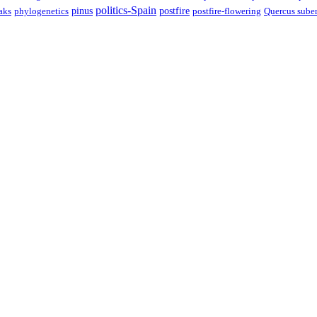
politics-Spain
pinus
aks
postfire
postfire-flowering
Quercus sube
phylogenetics