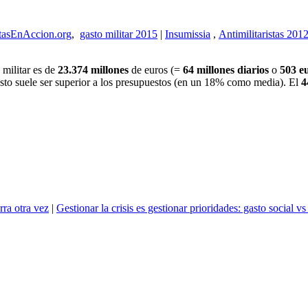
tasEnAccion.org
,
gasto militar 2015
|
Insumissia
,
Antimilitaristas 201
 militar es de
23.374 millones
de euros (=
64 millones diarios
o
503 e
to suele ser superior a los presupuestos (en un 18% como media). El
rra otra vez
|
Gestionar la crisis es gestionar prioridades: gasto social vs 