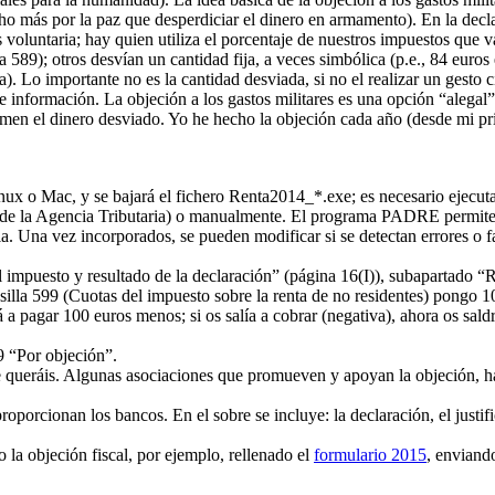
más por la paz que desperdiciar el dinero en armamento). En la decla
s voluntaria; hay quien utiliza el porcentaje de nuestros impuestos que 
la 589); otros desvían un cantidad fija, a veces simbólica (p.e., 84 euro
). Lo importante no es la cantidad desviada, si no el realizar un gesto
nformación. La objeción a los gastos militares es una opción “alegal” 
amen el dinero desviado. Yo he hecho la objeción cada año (desde mi p
nux o Mac, y se bajará el fichero Renta2014_*.exe; es necesario ejecutar
t (de la Agencia Tributaria) o manualmente. El programa PADRE permite 
a. Una vez incorporados, se pueden modificar si se detectan errores o fa
el impuesto y resultado de la declaración” (página 16(I)), subapartado 
asilla 599 (Cuotas del impuesto sobre la renta de no residentes) pongo 1
rá a pagar 100 euros menos; si os salía a cobrar (negativa), ahora os sal
9 “Por objeción”.
e queráis. Algunas asociaciones que promueven y apoyan la objeción, h
oporcionan los bancos. En el sobre se incluye: la declaración, el justi
o la objeción fiscal, por ejemplo, rellenado el
formulario 2015
, enviand