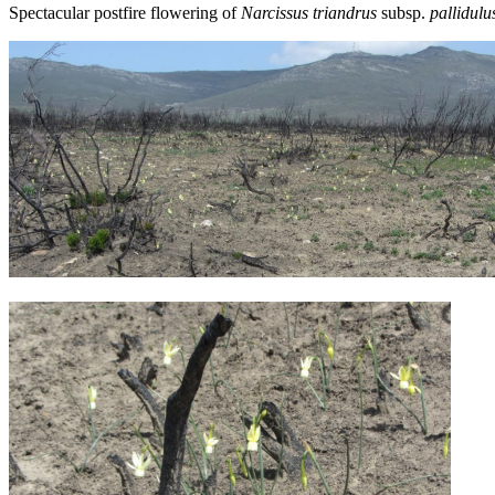
Spectacular postfire flowering of
Narcissus triandrus
subsp.
pallidulu