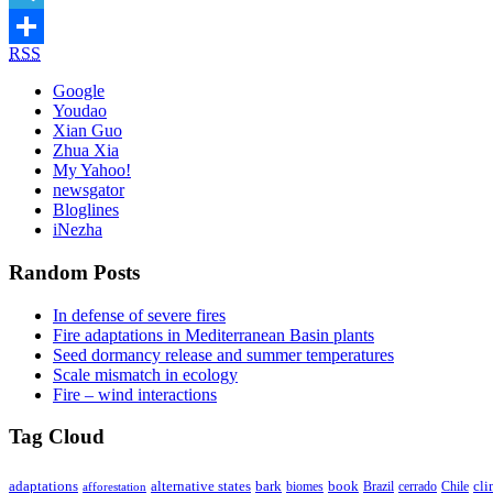
Telegram
RSS
Share
Google
Youdao
Xian Guo
Zhua Xia
My Yahoo!
newsgator
Bloglines
iNezha
Random Posts
In defense of severe fires
Fire adaptations in Mediterranean Basin plants
Seed dormancy release and summer temperatures
Scale mismatch in ecology
Fire – wind interactions
Tag Cloud
adaptations
book
alternative states
bark
biomes
Brazil
Chile
cli
afforestation
cerrado