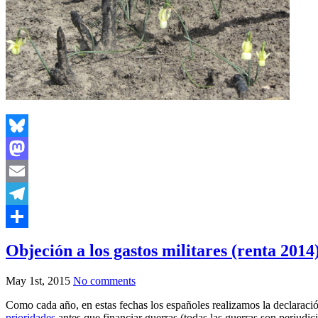
Bluesky
Mastodon
Email
Telegram
Share
Objeción a los gastos militares (renta 2014
May 1st, 2015
No comments
Como cada año, en estas fechas los españoles realizamos la declaració
prioridades
antes que financiar guerras (todas las guerras son perjudic