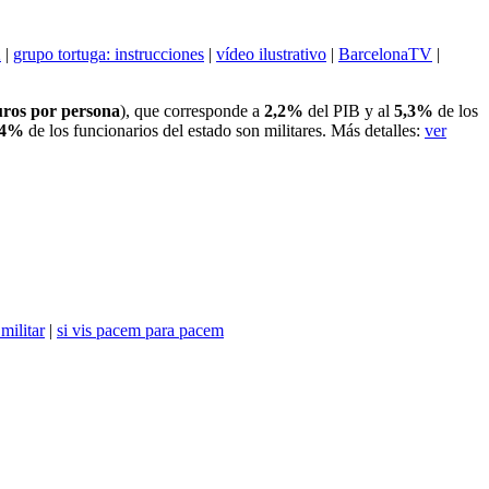
2
|
grupo tortuga: instrucciones
|
vídeo ilustrativo
|
BarcelonaTV
|
uros por persona
), que corresponde a
2,2%
del PIB y al
5,3%
de los
44%
de los funcionarios del estado son militares. Más detalles:
ver
militar
|
si vis pacem para pacem